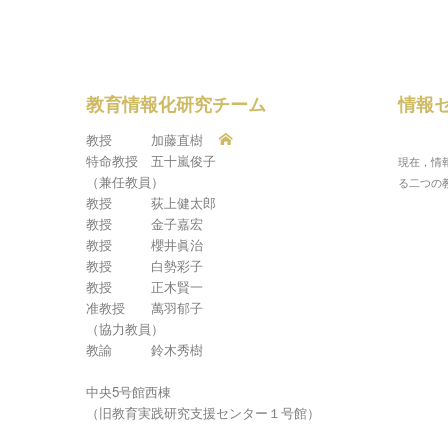
教育情報化研究チーム
情報
教授 加藤直樹
特命教授 五十嵐俊子
現在，情
（兼任教員）
る二つの
教授 荻上健太郎
教授 金子嘉宏
教授 櫻井眞治
教授 白勢彩子
教授 正木賢一
准教授 萬羽郁子
（協力教員）
教諭 鈴木秀樹
中央5号館西棟
（旧教育実践研究支援センター１号館）