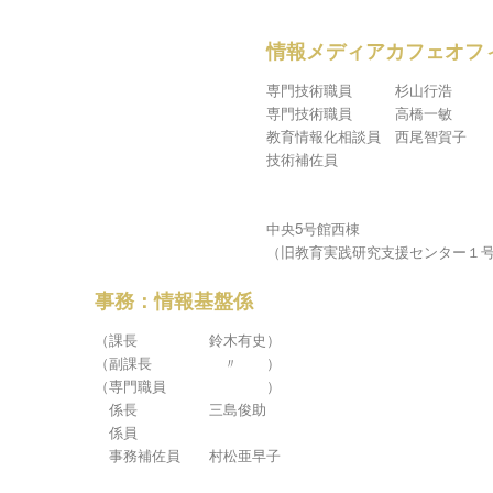
情報メディアカフェオフ
専門技術職員 杉山行浩
専門技術職員 高橋一敏
教育情報化相談員 西尾智賀子
技術補佐員
中央5号館西棟
（旧教育実践研究支援センター１
事務：情報基盤係
（課長 鈴木有史）
（副課長 〃 ）
（専門職員 ）
係長 三島俊助
係員
事務補佐員 村松亜早子