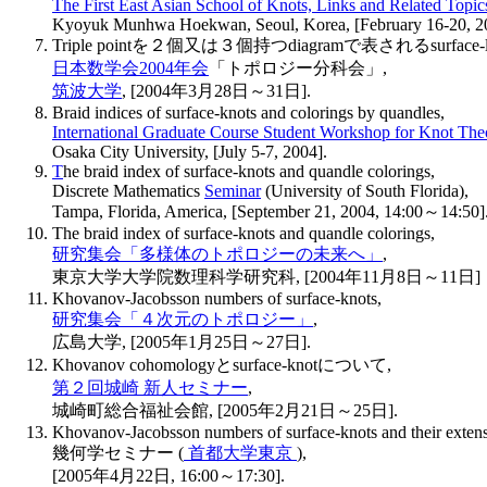
The First East Asian School of Knots, Links and Related Topic
Kyoyuk Munhwa Hoekwan, Seoul, Korea, [February 16-20, 2
Triple pointを２個又は３個持つdiagramで表されるsurface
日本数学会2004年会
「トポロジー分科会」,
筑波大学
, [2004年3月28日～31日].
Braid indices of surface-knots and colorings by quandles,
International Graduate Course Student Workshop for Knot The
Osaka City University, [July 5-7, 2004].
T
he braid index of surface-knots and quandle colorings,
Discrete Mathematics
Seminar
(University of South Florida),
Tampa, Florida, America, [September 21, 2004, 14:00～14:50]
The braid index of surface-knots and quandle colorings,
研究集会「多様体のトポロジーの未来へ」
,
東京大学大学院数理科学研究科, [2004年11月8日～11日]
Khovanov-Jacobsson numbers of surface-knots,
研究集会「４次元のトポロジー」
,
広島大学, [2005年1月25日～27日].
Khovanov cohomologyとsurface-knotについて,
第２回
城崎 新人セミナー
,
城崎町総合福祉会館, [2005年2月21日～25日].
Khovanov-Jacobsson numbers of surface-knots and their extens
幾何学セミナー (
首都大学東京
),
[2005年4月22日, 16:00～17:30].