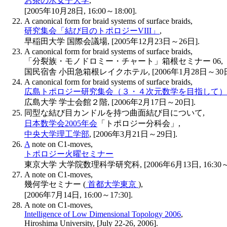
お茶の水女子大学
,
[2005年10月28日, 16:00～18:00].
A canonical form for braid systems of surface braids,
研究集会「結び目のトポロジーVIII」
,
早稲田大学 国際会議場, [2005年12月23日～26日].
A canonical form for braid systems of surface braids,
「分裂族・モノドロミー・チャート」箱根セミナー 06,
国民宿舎 小田急箱根レイクホテル, [2006年1月28日～30日
A canonical form for braid systems of surface braids,
広島トポロジー研究集会（３・４次元数学を目指して）
広島大学 学士会館２階, [2006年2月17日～20日].
同型な結び目カンドルを持つ曲面結び目について,
日本数学会2005年会
「トポロジー分科会」,
中央大学理工学部
, [2006年3月21日～29日].
A
note on C1-moves,
トポロジー火曜セミナー
東京大学 大学院数理科学研究科, [2006年6月13日, 16:30～18
A note on C1-moves,
幾何学セミナー (
首都大学東京
),
[2006年7月14日, 16:00～17:30].
A note on C1-moves,
Intelligence of Low Dimensional Topology 2006
,
Hiroshima University, [July 22-26, 2006].