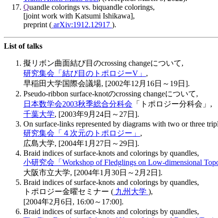
Q
uandle colorings vs. biquandle colorings,
[joint work with Katsumi Ishikawa],
preprint (
arXiv:1912.12917
).
List of talks
擬リボン曲面結び目のcrossing changeについて,
研究集会「結び目のトポロジーV」
,
早稲田大学国際会議場, [2002年12月16日～19日].
Pseudo-ribbon surface-knotのcrossing changeについて,
日本数学会2003秋季総合分科会
「トポロジー分科会」,
千葉大学
, [2003年9月24日～27日].
On surface-links represented by diagrams with two or three tripl
研究集会「４次元のトポロジー」
,
広島大学, [2004年1月27日～29日].
Braid indices of surface-knots and colorings by quandles,
小研究会「Workshop of Fledglings on Low-dimensional Top
大阪市立大学, [2004年1月30日～2月2日].
Braid indices of surface-knots and colorings by quandles,
トポロジー金曜セミナー (
九州大学
),
[2004年2月6日, 16:00～17:00].
Braid indices of surface-knots and colorings by quandles,