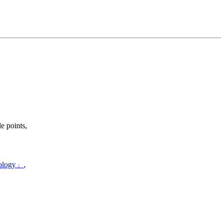
e points,
ology」
,