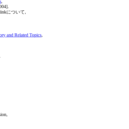
s
,
004].
-linkについて,
ory and Related Topics
,
.
ion,