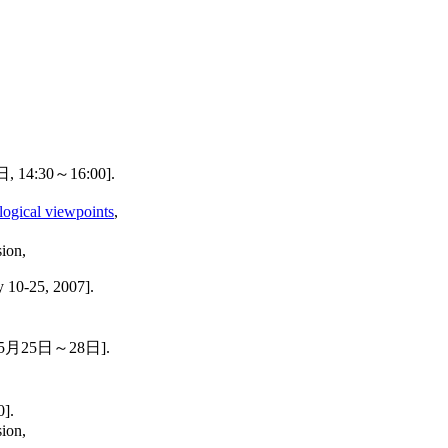
4:30～16:00].
ogical viewpoints
,
ion,
 10-25, 2007].
25日～28日].
].
ion,