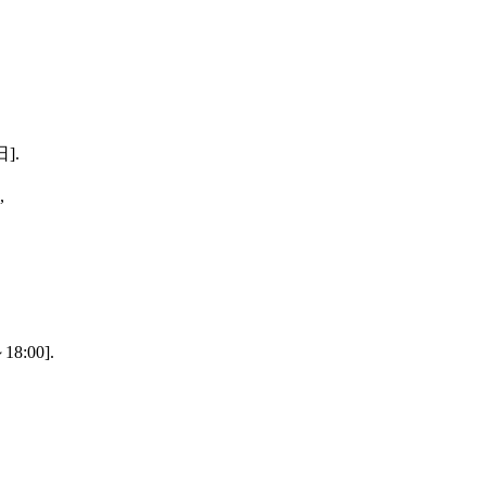
].
,
:00].