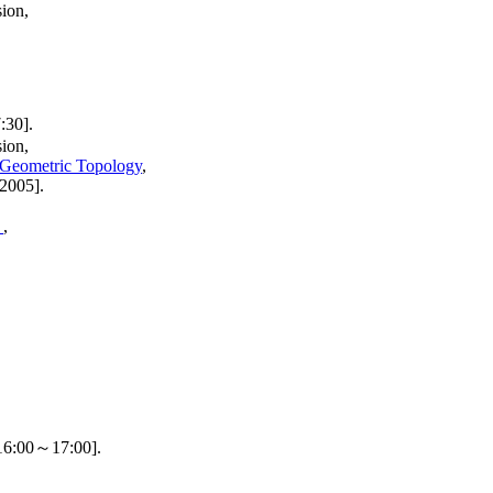
ion,
30].
ion,
n Geometric Topology
,
 2005].
」
,
0～17:00].