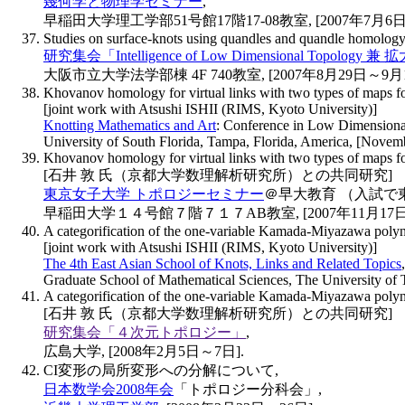
幾何学と物理学セミナー
,
早稲田大学理工学部51号館17階17-08教室, [2007年7月6日, 15
Studies on surface-knots using quandles and quandle homology
研究集会「Intelligence of Low Dimensional Topol
大阪市立大学法学部棟 4F 740教室, [2007年8月29日～9月1
Khovanov homology for virtual links with two types of maps f
[joint work with Atsushi ISHII (RIMS, Kyoto University)]
Knotting Mathematics and Art
: Conference in Low Dimensiona
University of South Florida, Tampa, Florida, America, [Novem
Khovanov homology for virtual links with two types of maps f
[石井 敦 氏（京都大学数理解析研究所）との共同研究]
東京女子大学 トポロジーセミナー
＠早大教育 （入試で
早稲田大学１４号館７階７１７AB教室, [2007年11月17日, 1
A categorification of the one-variable Kamada-Miyazawa poly
[joint work with Atsushi ISHII (RIMS, Kyoto University)]
The 4th East Asian School of Knots, Links and Related Topics
,
Graduate School of Mathematical Sciences, The University of 
A categorification of the one-variable Kamada-Miyazawa poly
[石井 敦 氏（京都大学数理解析研究所）との共同研究]
研究集会「４次元トポロジー」
,
広島大学, [2008年2月5日～7日].
CI変形の局所変形への分解について,
日本数学会2008年会
「トポロジー分科会」,