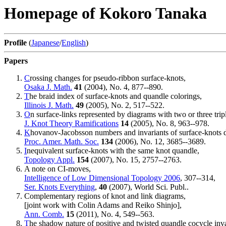
Homepage of Kokoro Tanaka
Profile
(
Japanese
/
English
)
Papers
C
rossing changes for pseudo-ribbon surface-knots,
Osaka J. Math.
41
(2004), No. 4, 877--890.
T
he braid index of surface-knots and quandle colorings,
Illinois J. Math.
49
(2005), No. 2, 517--522.
O
n surface-links represented by diagrams with two or three tripl
J. Knot Theory Ramifications
14
(2005), No. 8, 963--978.
K
hovanov-Jacobsson numbers and invariants of surface-knots d
Proc. Amer. Math. Soc.
134
(2006), No. 12, 3685--3689.
I
nequivalent surface-knots with the same knot quandle,
Topology Appl.
154
(2007), No. 15, 2757--2763.
A note on CI-moves,
Intelligence of Low Dimensional Topology 2006
, 307--314,
Ser. Knots Everything
,
40
(2007), World Sci. Publ..
Complementary regions of knot and link diagrams,
[joint work with Colin Adams and Reiko Shinjo],
Ann. Comb.
15
(2011), No. 4, 549--563.
T
he shadow nature of positive and twisted quandle cocycle inva