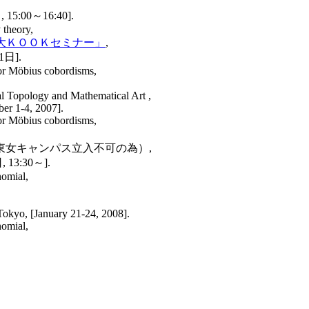
:00～16:40].
 theory,
ogy 兼 拡大ＫＯＯＫセミナー」
,
日].
or Möbius cobordisms,
l Topology and Mathematical Art ,
ber 1-4, 2007].
or Möbius cobordisms,
東女キャンパス立入不可の為）,
3:30～].
nomial,
Tokyo, [January 21-24, 2008].
nomial,