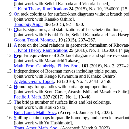
[joint work with Seiichi Kamada and Vicoria Lebed],
J. Knot Theory Ramifications
24
(2015), No. 10, 1540001 [15 
O
n rack colorings for surface-knot diagrams without branch poi
[joint work with Kanako Oshiro],
Topology Appl.
196
(2015), 921--930.
C
harts, signatures, and stabilizations of Lefschetz fibrations,
[joint work with Hisaaki Endo, Seiichi Kamada and Isao Hase
Geom. Topol. Monogr.
,
19
(2015), 237--267.
A
note on the local relations in geometric formalism of Khova
J. Knot Theory Ramifications
25
(2016), No. 1, 1620001 [4 pa
R
egular-equivalence of $2$-knot diagrams and sphere eversion
[joint work with Masamichi Takase],
Math. Proc. Cambridge Philos. Soc.
,
161
(2016), No. 2, 237--2
I
ndependence of Roseman moves including triple points,
[joint work with Kengo Kawamura and Kanako Oshiro],
Algebr. Geom. Topol.
,
16
(2016), No. 4, 2443--2458.
H
omology for quandles with partial group operations,
[joint work with Scott Carter, Atsushi Ishii and Masahico Saito]
Pacific J. Math.
287
(2017), No. 1, 19--48.
T
he bridge number of surface links and kei colorings,
[joint work with Kouki Sato],
Bull. Lond. Math. Soc.
, (Accepted: January 13, 2022).
S
hifting chain maps in quandle homology and cocycle invarian
[joint work with Yu Hashimoto],
Trans. Amer. Math. Soc.
, (Accepted: March 9, 2022).