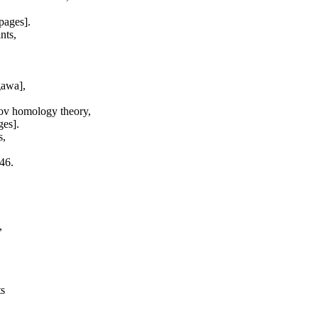
pages].
nts,
gawa],
nov homology theory,
ges].
s,
46.
,
ts