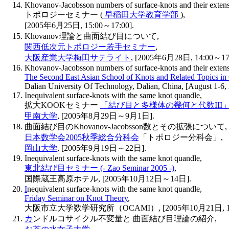
Khovanov-Jacobsson numbers of surface-knots and their extens
トポロジーセミナー (
早稲田大学教育学部
),
[2005年6月25日, 15:00～17:00].
Khovanov理論と曲面結び目について,
関西低次元トポロジー若手セミナー
,
大阪産業大学梅田サテライト
, [2005年6月28日, 14:00～17:
Khovanov-Jacobsson numbers of surface-knots and their extens
The Second East Asian School of Knots and Related Topics i
Dalian University Of Technology, Dalian, China, [August 1-6,
Inequivalent surface-knots with the same knot quandle,
拡大KOOKセミナー
「結び目と多様体の幾何と代数III
甲南大学
, [2005年8月29日～9月1日].
曲面結び目のKhovanov-Jacobsson数とその拡張について,
日本数学会2005秋季総合分科会
「トポロジー分科会」,
岡山大学
, [2005年9月19日～22日].
Inequivalent surface-knots with the same knot quandle,
東北結び目セミナー (- Zao Seminar 2005 -)
,
国際蔵王高原ホテル, [2005年10月12日～14日].
I
nequivalent surface-knots with the same knot quandle,
Friday Seminar on Knot Theory
,
大阪市立大学数学研究所（OCAMI）, [2005年10月21日, 16:0
カ
ンドルコサイクル不変量と 曲面結び目理論の紹介,