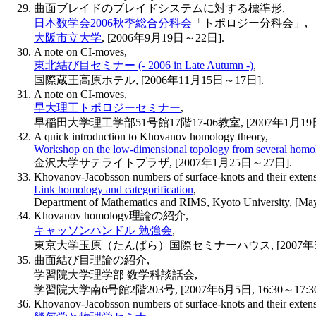
曲面ブレイドのブレイドシステムに対する標準形,
日本数学会2006秋季総合分科会
「トポロジー分科会」,
大阪市立大学
, [2006年9月19日～22日].
A note on CI-moves,
東北結び目セミナー (- 2006 in Late Autumn -)
,
国際蔵王高原ホテル, [2006年11月15日～17日].
A note on CI-moves,
早大理工トポロジーセミナー
,
早稲田大学理工学部51号館17階17-06教室, [2007年1月19日, 1
A quick introduction to Khovanov homology theory,
Workshop on the low-dimensional topology from several homol
金沢大学サテライトプラザ, [2007年1月25日～27日].
Khovanov-Jacobsson numbers of surface-knots and their extens
Link homology and categorification
,
Department of Mathematics and RIMS, Kyoto University, [May
Khovanov homology理論の紹介,
キャッソンハンドル 勉強会
,
東京大学玉原（たんばら）国際セミナーハウス, [2007年5月
曲面結び目理論の紹介,
学習院大学理学部 数学科談話会,
学習院大学南6号館2階203号, [2007年6月5日, 16:30～17:30
Khovanov-Jacobsson numbers of surface-knots and their extens