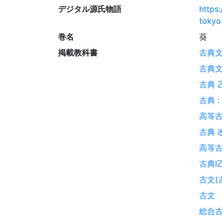
デジタル源氏物語
https:
tokyo.
巻名
葵
掲載教科書
古典文
古典文
古典 
古典 
高等古
古典 
高等古
古典I乙
古文(
古文
総合古