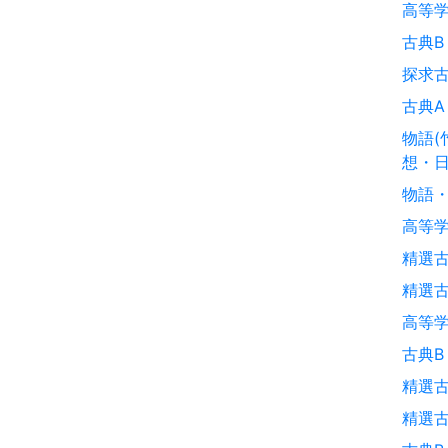
高等学
古典B
探求古
古典A
物語(
想・日
物語・
高等学
精選古
精選古
高等学
古典B
精選古
精選古