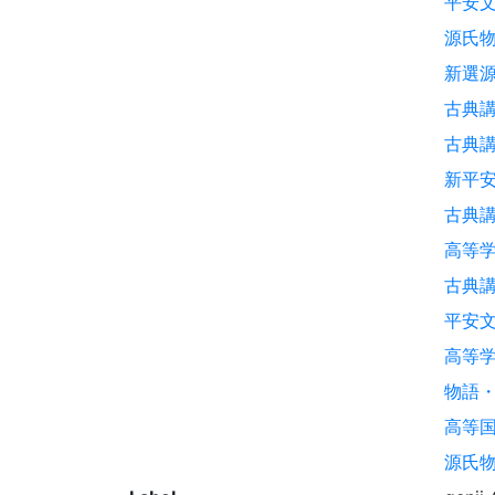
平安文
源氏
新選源
古典講
古典講
新平安
古典講
高等学
古典講
平安文
高等学
物語・
高等国
源氏物