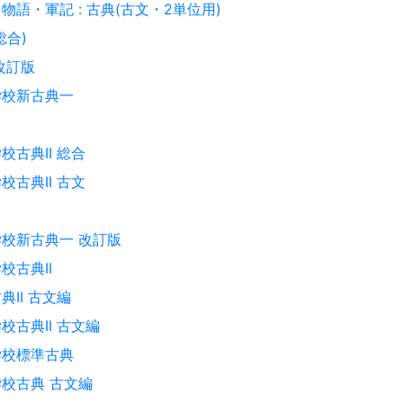
物語・軍記 : 古典(古文・2単位用)
総合)
改訂版
学校新古典一
校古典II 総合
校古典II 古文
校新古典一 改訂版
校古典II
典II 古文編
校古典II 古文編
学校標準古典
校古典 古文編