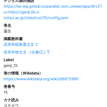
デジタル源氏物語
https://tei-eaj.github.io/parallel_text_viewer/app/#/v2?
u=https://genji.lib.u-
tokyo.ac.jp//data/vol/15/config.json
巻名
蓬生
掲載教科書
高等学校新選古文 2
高等学校古文 : (古典I乙) 下
Label
genji_15
巻の情報（Wikidata）
https://www.wikidata.org/wiki/Q6672990
巻番号
15
カナ読み
ヨモギウ