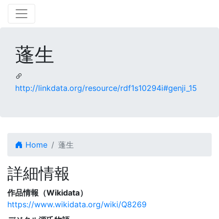
蓬生
http://linkdata.org/resource/rdf1s10294i#genji_15
Home
蓬生
詳細情報
作品情報（Wikidata）
https://www.wikidata.org/wiki/Q8269