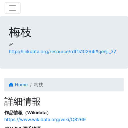
梅枝
http://linkdata.org/resource/rdf1s10294i#genji_32
Home
梅枝
詳細情報
作品情報（Wikidata）
https://www.wikidata.org/wiki/Q8269