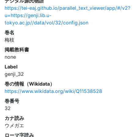
デジタル源氏物語
https://tei-eaj.github.io/parallel_text_viewer/app/#/v2?
u=https://genji.lib.u-
tokyo.ac.jp//data/vol/32/config.json
巻名
梅枝
掲載教科書
none
Label
genji_32
巻の情報（Wikidata）
https://www.wikidata.org/wiki/Q11538528
巻番号
32
カナ読み
ウメガエ
ローマ字読み