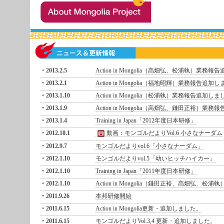
2013.2.5
Action in Mongolia（高畑弘、松浦執）業務
2013.2.1
Action in Mongolia（福地昭輝）業務報告追加
2013.1.10
Action in Mongolia（松浦執）業務報告追加し
2013.1.9
Action in Mongolia（高畑弘、鎌田正裕）業
2013.1.4
Training in Japan「2012年度日本研修」
2012.10.1
動画：モンゴルだよりVol.6 小さなナーダム
2012.9.7
モンゴルだよりvol.6「小さなナーダム」
2012.1.10
モンゴルだよりvol.5「幼いヒッチハイカー」
2012.1.10
Training in Japan「2011年度日本研修」
2012.1.10
Action in Mongolia（鎌田正裕、高畑弘、
2011.9.26
本邦研修開始
2011.6.15
Action in Mongolia更新・追加しました。
2011.6.15
モンゴルだよりVol.3,4 更新・追加しました。