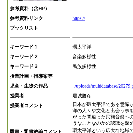
参考資料（含HP）
参考資料リンク
https://
ブックリスト
キーワード１
環太平洋
キーワード２
音楽多様性
キーワード３
民族多様性
授業計画・指導案等
児童・生徒の作品
../uploads/multidatabase/20279.
授業者
居城勝彦
日本が環太平洋である意識
授業者コメント
洋の人々や文化と出会う事
がった間違った民族音楽へ
うなことなのかの認識を深
環太平洋という広大な地域
司書・司書教諭コメント