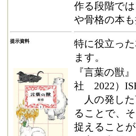
作る段階では
や骨格の本も
特に役立った
提示資料
ます。
『言葉の獣』
社 2022）ISB
人の発した言
ることで、そ
捉えることが