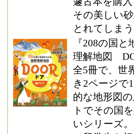
遽古本を購入
その美しい砂
とれてしまう
『208の国
理解地図 D
全5冊で、世
き2ページで
的な地形図の
トでその国を
いシリーズ。