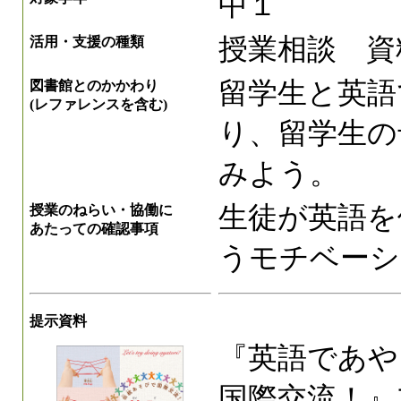
中１
授業相談 資
活用・支援の種類
留学生と英語
図書館とのかかわり
(レファレンスを含む)
り、留学生の
みよう。
生徒が英語を
授業のねらい・協働に
あたっての確認事項
うモチベーシ
提示資料
『英語であや
国際交流！』