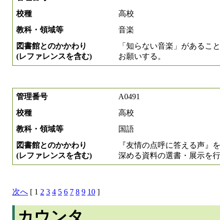
校種
高校
教科・領域等
音楽
図書館とのかかわり
「知らない音楽」があるこ
(レファレンスを含む)
お願いする。
管理番号
A0491
校種
高校
教科・領域等
国語
図書館とのかかわり
『友情の点呼に答える声』
(レファレンスを含む)
深める資料の選書・展示を
次へ
[ 1
2
3
4
5
6
7
8
9
10
]
カウンタ