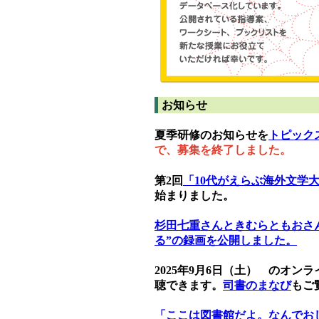
お知らせ
夏季研修のお知らせを
トピック
で、募集を終了しました。
第2回
「10代がえらぶ海外文学
始まりました。
杉田七重さんときむらともおさ
る”の録画を公開しました。
2025年9月6日（土） のオ
聴できます。
司書のまなび
もご
「ここは図書館だよ。なんでお