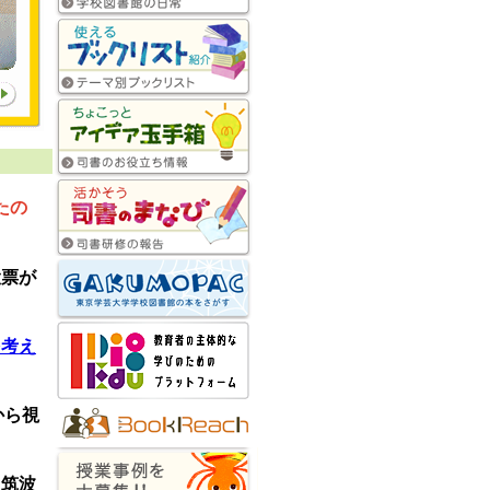
たの
投票が
を考え
 から視
 筑波