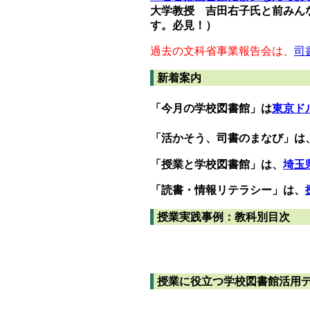
大学教授 吉田右子氏と前みん
す。必見！）
過去の文科省事業報告会は、
司
新着案内
「今月の学校図書館」は
東京ド
「活かそう、司書のまなび」は
「授業と学校図書館」は、
埼玉
「読書・情報リテラシー」は、
授業実践事例：教科別目次
授業に役立つ学校図書館活用