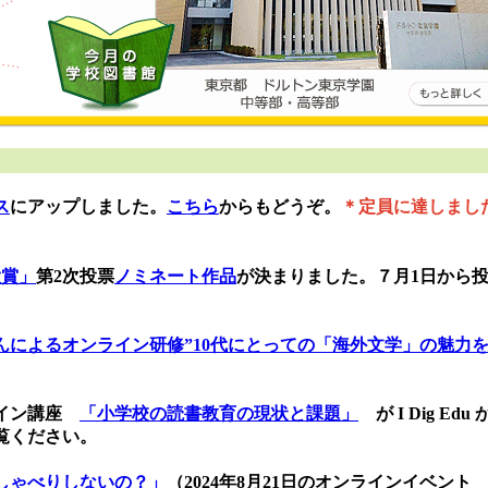
ス
にアップしました。
こちら
からもどうぞ。
＊定員に達しまし
大賞」
第2
次投票
ノミネート作品
が決まりました。７月1日から
んによるオンライン研修”10代にとっての「海外文学」の魅力
ンライン講座
「小学校の読書教育の現状と課題」
が I Dig Edu
覧ください。
しゃべりしないの？」
（2024年8月21日のオンラインイベント