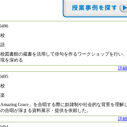
0496
高校
国語
学校図書館の蔵書を活用して俳句を作るワークショップを行い
表現を深める
詳細
0495
高校
音楽
Amazing Grace」を合唱する際に奴隷制や社会的な背景を理解
徒の合唱が深まる資料展示・提供を依頼した。
詳細
0494