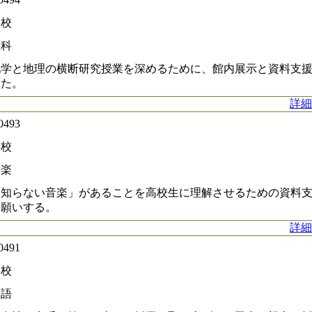
高校
理科
地学と地理の横断研究授業を深めるために、館内展示と資料支
った。
詳細
0493
高校
音楽
「知らない音楽」があることを高校生に理解させるための資料
お願いする。
詳細
0491
高校
国語