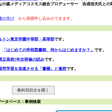
なの森メディアコスモス総合プロデューサー 吉成信夫氏との
書の学び
から視聴申し込みができます。
ルトン東京学園中等部・高等部
です。
、
「はじめての学校図書館、何からはじめますか？」
です。
県立高校5年次研修の試み
です。
探究学習を加速
させる「書棚」と連想
です。
教科別目次を開く
データベース：事例検索