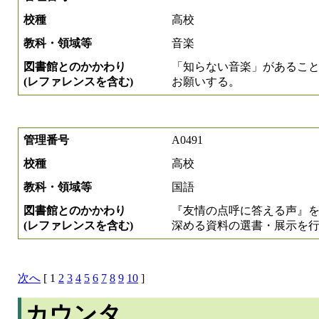
校種
高校
教科・領域等
音楽
図書館とのかかわり
「知らない音楽」があるこ
(レファレンスを含む)
お願いする。
管理番号
A0491
校種
高校
教科・領域等
国語
図書館とのかかわり
『友情の点呼に答える声』
(レファレンスを含む)
深める資料の選書・展示を
次へ
[ 1
2
3
4
5
6
7
8
9
10
]
カウンタ