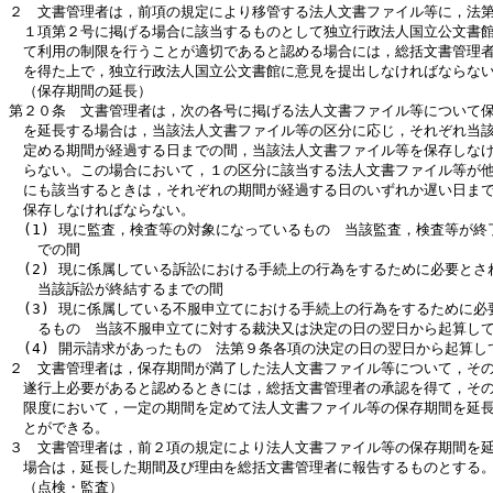
２　文書管理者は，前項の規定により移管する法人文書ファイル等に，法第1
　１項第２号に掲げる場合に該当するものとして独立行政法人国立公文書館
　て利用の制限を行うことが適切であると認める場合には，総括文書管理者
　を得た上で，独立行政法人国立公文書館に意見を提出しなければならない
　（保存期間の延長）

第２０条　文書管理者は，次の各号に掲げる法人文書ファイル等について保
　を延長する場合は，当該法人文書ファイル等の区分に応じ，それぞれ当該
　定める期間が経過する日までの間，当該法人文書ファイル等を保存しなけ
　らない。この場合において，１の区分に該当する法人文書ファイル等が他
　にも該当するときは，それぞれの期間が経過する日のいずれか遅い日まで
　保存しなければならない。

　(1) 現に監査，検査等の対象になっているもの　当該監査，検査等が終了
　　での間

　(2) 現に係属している訴訟における手続上の行為をするために必要とされ
　　当該訴訟が終結するまでの間

　(3) 現に係属している不服申立てにおける手続上の行為をするために必要
　　るもの　当該不服申立てに対する裁決又は決定の日の翌日から起算して
　(4) 開示請求があったもの　法第９条各項の決定の日の翌日から起算して
２　文書管理者は，保存期間が満了した法人文書ファイル等について，その
　遂行上必要があると認めるときには，総括文書管理者の承認を得て，その
　限度において，一定の期間を定めて法人文書ファイル等の保存期間を延長
　とができる。

３　文書管理者は，前２項の規定により法人文書ファイル等の保存期間を延
　場合は，延長した期間及び理由を総括文書管理者に報告するものとする。
　（点検・監査）
