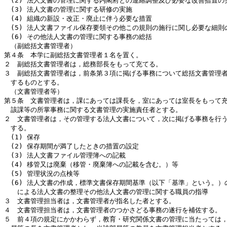
　(2) 法人文書の管理に関する内閣府との連絡調整及び必要な改善措置の実
　(3) 法人文書の管理に関する研修の実施

　(4) 組織の新設・改正・廃止に伴う必要な措置

　(5) 法人文書ファイル保存要領その他この規則の施行に関し必要な細則の
　(6) その他法人文書の管理に関する事務の総括

　（副総括文書管理者）

第４条　本学に副総括文書管理者１名を置く。

２　副総括文書管理者は，総務部長をもって充てる。

３　副総括文書管理者は，前条第３項に掲げる事務について総括文書管理者
　するものとする。

　（文書管理者等）

第５条　文書管理者は，課にあっては課長を，室にあっては室長をもって充
　該課等の所掌事務に関する文書管理の実施責任者とする。

２　文書管理者は，その管理する法人文書について，次に掲げる事務を行う
　する。

　(1) 保存

　(2) 保存期間が満了したときの措置の設定

　(3) 法人文書ファイル管理簿への記載

　(4) 移管又は廃棄（移管・廃棄簿への記載を含む。）等

　(5) 管理状況の点検等

　(6) 法人文書の作成，標準文書保存期間基準（以下「基準」という。）の
　　による法人文書の整理その他法人文書の管理に関する職員の指導

３　文書管理担当者は，文書管理者が指名した者とする。

４　文書管理担当者は，文書管理者のつかさどる事務の遂行を補佐する。

５　前４項の規定にかかわらず，教育・研究関係文書の管理に当たっては，