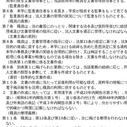
　局等の長を文書管理者とし，当該部局等の教員を文書管理担当者とする。
　（監査責任者）

第６条　本学に監査責任者を１名置き，学長が指名する監事をもって充てる
２　監査責任者は，法人文書の管理の状況について監査を行うものとする。
　（職員の責務）

第７条　職員は，法の趣旨にのっとり，関連する法令及び規則等並びに総括
　理者及び文書管理者の指示に従い，法人文書を適正に管理しなければなら
　（文書主義の原則）

第８条　職員は，文書管理者の指示に従い，法第11条の規定に基づき，法第
　目的の達成に資するため，本学における経緯も含めた意思決定に至る過程
　本学の事務及び事業の実績を合理的に跡付け，又は検証することができる
　処理に係る事案が軽微なものである場合を除き，文書を作成しなければな
　（別表第１の業務に係る文書作成）

第９条　別表第１に掲げられた業務については，当該業務の経緯に応じ，同
　人文書の類型を参酌して，文書を作成するものとする。

　（適切・効率的な文書作成）

第１０条　文書の作成に当たって反復利用が可能な様式，資料等の情報につ
　電子掲示板等を活用し職員の利用に供するものとする。

２　文書の作成に当たっては，常用漢字表（平成22年内閣告示第２号），現
　遣い（昭和61年内閣告示第１号），送り仮名の付け方（昭和48年内閣告示
　及び外来語の表記（平成３年内閣告示第２号）等により，分かりやすい用
　で的確かつ簡潔に記載しなければならない。

　（職員の整理義務）

第１１条　職員は，第12条及び第13条に従い，次に掲げる整理を行わなけれ
　ない。
