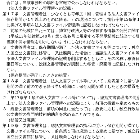
　合には，当該事務所の場所を官報で公示しなければならない。

　（法人文書ファイル管理簿への記載）

第１７条　文書管理者は，少なくとも毎年度１回，管理する法人文書ファイ
　保存期間が１年以上のものに限る。）の現況について，施行令第15条第１
　に掲げる事項を法人文書ファイル管理簿に記載しなければならない。

２　前項の記載に当たっては，独立行政法人等の保有する情報の公開に関す
　（平成13年法律第140号）第５条各号に規定する不開示情報に該当する場
　当該不開示情報を明示しないようにしなければならない。

３　文書管理者は，保存期間が満了した法人文書ファイル等について，独立
　人国立公文書館に移管し，又は廃棄した場合は，当該法人文書ファイル等
　る法人文書ファイル管理簿の記載を削除するとともに，その名称，移管日
　棄日等について，総括文書管理者が調製した移管・廃棄簿に記載しなけれ
　ない。

　（保存期間が満了したときの措置）

第１８条　文書管理者は，法人文書ファイル等について，別表第２に基づき
　期間の満了前のできる限り早い時期に，保存期間が満了したときの措置を
　ければならない。

２　第17条第１項の法人文書ファイル等については，総括文書管理者の同意
　上で，法人文書ファイル管理簿への記載により，前項の措置を定めるもの
３　総括文書管理者は，前項の同意に当たっては，必要に応じ，独立行政法
　公文書館の専門的技術的助言を求めることができる。

　（移管又は廃棄）

第１９条　文書管理者は，総括文書管理者の指示に従い，保存期間が満了し
　文書ファイル等について，前条第１項の規定による定めに基づき，独立行
　国立公文書館に移管し，又は廃棄しなければならない。
