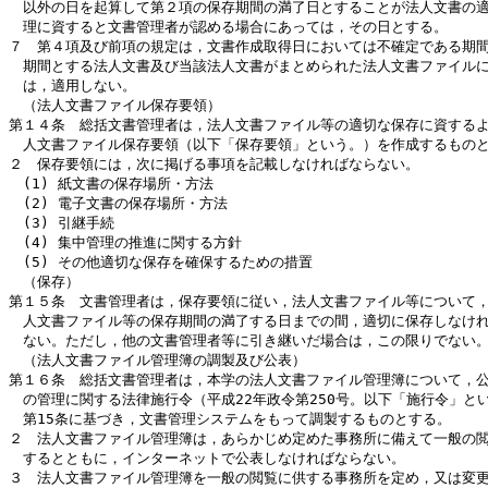
　以外の日を起算して第２項の保存期間の満了日とすることが法人文書の適
　理に資すると文書管理者が認める場合にあっては，その日とする。

７　第４項及び前項の規定は，文書作成取得日においては不確定である期間
　期間とする法人文書及び当該法人文書がまとめられた法人文書ファイルに
　は，適用しない。

　（法人文書ファイル保存要領）

第１４条　総括文書管理者は，法人文書ファイル等の適切な保存に資するよ
　人文書ファイル保存要領（以下「保存要領」という。）を作成するものと
２　保存要領には，次に掲げる事項を記載しなければならない。

　(1) 紙文書の保存場所・方法

　(2) 電子文書の保存場所・方法

　(3) 引継手続

　(4) 集中管理の推進に関する方針

　(5) その他適切な保存を確保するための措置

　（保存）

第１５条　文書管理者は，保存要領に従い，法人文書ファイル等について，
　人文書ファイル等の保存期間の満了する日までの間，適切に保存しなけれ
　ない。ただし，他の文書管理者等に引き継いだ場合は，この限りでない。
　（法人文書ファイル管理簿の調製及び公表）

第１６条　総括文書管理者は，本学の法人文書ファイル管理簿について，公
　の管理に関する法律施行令（平成22年政令第250号。以下「施行令」とい
　第15条に基づき，文書管理システムをもって調製するものとする。

２　法人文書ファイル管理簿は，あらかじめ定めた事務所に備えて一般の閲
　するとともに，インターネットで公表しなければならない。

３　法人文書ファイル管理簿を一般の閲覧に供する事務所を定め，又は変更