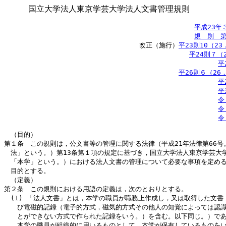
国立大学法人東京学芸大学法人文書管理規則
平成23年
規　則　第
　　　　　　　　　　　　　　　　　　　 　改正（施行）
平23則10（23
平24則７（
平
平26則６（26
平
平
令
令
令
　（目的）

第１条　この規則は，公文書等の管理に関する法律（平成21年法律第66号。
　法」という。）第13条第１項の規定に基づき，国立大学法人東京学芸大学
　「本学」という。）における法人文書の管理について必要な事項を定める
　目的とする。

　（定義）

第２条　この規則における用語の定義は，次のとおりとする。

　(1) 「法人文書」とは，本学の職員が職務上作成し，又は取得した文書（
　　び電磁的記録（電子的方式，磁気的方式その他人の知覚によっては認識
　　とができない方式で作られた記録をいう。）を含む。以下同じ。）であ
　　本学の職員が組織的に用いるものとして，本学が保有しているものをい