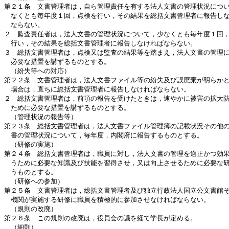
第２１条　文書管理者は，自ら管理責任を有する法人文書の管理状況につい
　なくとも毎年度１回，点検を行い，その結果を総括文書管理者に報告しな
　ならない。

２　監査責任者は，法人文書の管理状況について，少なくとも毎年度１回，
　行い，その結果を総括文書管理者に報告しなければならない。

３　総括文書管理者は，点検又は監査の結果等を踏まえ，法人文書の管理に
　必要な措置を講ずるものとする。

　（紛失等への対応）

第２２条　文書管理者は，法人文書ファイル等の紛失及び誤廃棄が明らかと
　場合は，直ちに総括文書管理者に報告しなければならない。

２　総括文書管理者は，前項の報告を受けたときは，速やかに被害の拡大防
　ために必要な措置を講ずるものとする。

　（管理状況の報告等） 

第２３条　総括文書管理者は，法人文書ファイル管理簿の記載状況その他の
　書の管理状況について，毎年度，内閣府に報告するものとする。

　（研修の実施）

第２４条　総括文書管理者は，職員に対し，法人文書の管理を適正かつ効果
　うために必要な知識及び技能を習得させ，又は向上させるために必要な研
　うものとする。

　（研修への参加）

第２５条　文書管理者は，総括文書管理者及び独立行政法人国立公文書館そ
　機関が実施する研修に職員を積極的に参加させなければならない。

　（規則の改廃）

第２６条　この規則の改廃は，役員会の議を経て学長が定める。

　（細則）
