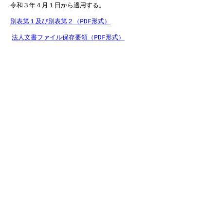
　令和３年４月１日から適用する。

別表第１及び別表第２（PDF形式）
法人文書ファイル保存要領（PDF形式）