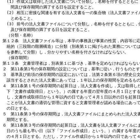
　(1) 作成又は取得した法人文書について分類し，名称を付するとともに，
　　間及び保存期間の満了する日を設定すること。

　(2) 相互に密接な関連を有する法人文書を一の集合物（法人文書ファイル
　　とめること。

　(3) 前号の法人文書ファイルについて分類し，名称を付するとともに，保
　　及び保存期間の満了する日を設定すること。

　（分類・名称）

第１２条　法人文書ファイル等は，本学の事務及び事業の性質，内容等に応
　統的（三段階の階層構造）に分類（別表第１に掲げられた業務については
　を参酌して分類）し，分かりやすい名称を付さなければならない。

　（保存期間）

第１３条　文書管理者は，別表第１に基づき，基準を定めなければならない
２　第11条第1号の保存期間の設定については，基準に従い，行うものとす
３　基準及び前項の保存期間の設定においては，法第２条第６項の歴史公文
　該当するとされた法人文書にあっては，１年以上の保存期間を定めるもの
４　第11条第１号の保存期間の起算日は，法人文書を作成し，又は取得した
　下「文書作成取得日」という。）の属する年度の翌年度の４月１日とする
　し，文書作成取得日から１年以内の日であって４月１日以外の日を起算日
　ことが法人文書の適切な管理に資すると文書管理者が認める場合にあって
　の日とする。

５　第11条第３号の保存期間は，法人文書ファイルにまとめられた法人文書
　期間とする。

６　第11条第３号の保存期間の起算日は，法人文書を法人文書ファイルにま
　日のうち最も早い日（以下「ファイル作成日」という。）の属する年度の
　の４月１日とする。ただし，ファイル作成日から１年以内の日であって４