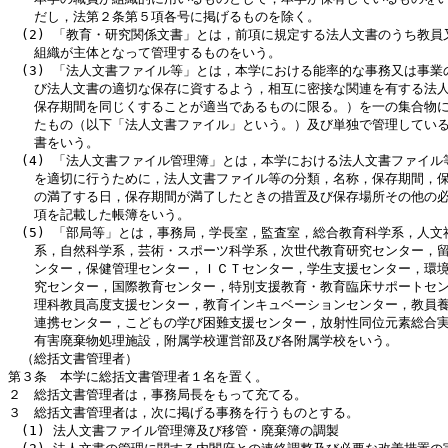
　　だし，法第２条第５項各号に掲げるものを除く。

　(2) 「教育・研究関係文書」とは，前項に規定する法人文書のうち教員又
　　組織が主体となって管理するものをいう。

　(3) 「法人文書ファイル等」とは，本学における能率的な事務又は事業の
　　び法人文書の適切な保存に資するよう，相互に密接な関連を有する法人
　　保存期間を同じくすることが適当であるものに限る。）を一の集合物に
　　たもの（以下「法人文書ファイル」という。）及び単独で管理している
　　書をいう。

　(4) 「法人文書ファイル管理簿」とは，本学における法人文書ファイル等
　　を適切に行うために，法人文書ファイル等の分類，名称，保存期間，保
　　の満了する日，保存期間が満了したときの措置及び保存場所その他の必
　　項を記載した帳簿をいう。

　(5) 「部局等」とは，事務局，学長室，監査室，総合教育科学系，人文社
　　系，自然科学系，芸術・スポーツ科学系，次世代教育研究センター，留
　　ンター，保健管理センター，ＩＣＴセンター，学生支援センター，環境
　　究センター，国際教育センター，特別支援教育・教育臨床サポートセン
　　理科教員高度支援センター，教育インキュベーションセンター，教員養
　　連携センター，こどもの学び困難支援センター，放射性同位元素総合実
　　有害廃棄物処理施設，附属学校運営部及び各附属学校をいう。

　（総括文書管理者）

第３条　本学に総括文書管理者１名を置く。

２　総括文書管理者は，事務局長をもって充てる。

３　総括文書管理者は，次に掲げる事務を行うものとする。

　(1) 法人文書ファイル管理簿及び移管・廃棄簿の調製
