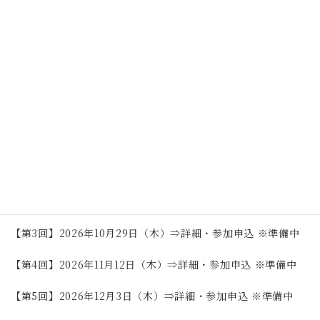
東京学芸大学附属小金井小学校では、令和8年度から、次期学
習指導要領を見据えた「教育課程柔軟化サキドリ研究校」とし
ての研究に取り組んでいます。裁量的な時間を生かし、本校独
自の学習や研究を通して、児童一人一人の可能性をいかす柔軟
な教育課程の在り方を探究してまいります。
つきましては、下記日程で行う校内研究授業の実践を公開しま
す。どうぞよろしくお願いいたします。
【第1回】2026年6月11日（木）※非公開
【第2回】2026年6月18日（木）※終了
【第3回】2026年10月29日（木）⇒詳細・参加申込 ※準備中
【第4回】2026年11月12日（木）⇒詳細・参加申込 ※準備中
【第5回】2026年12月3日（木）⇒詳細・参加申込 ※準備中