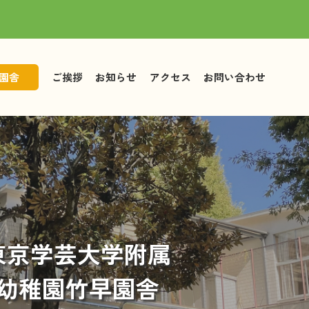
園舎
ご挨拶
お知らせ
アクセス
お問い合わせ
児童募集
園児募集
東京学芸大学附属
幼稚園竹早園舎