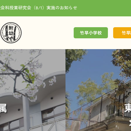
会科授業研究会（8/1）実施のお知らせ
竹早小学校
竹早
学校紹介
園紹介
学校行事
園行事
属