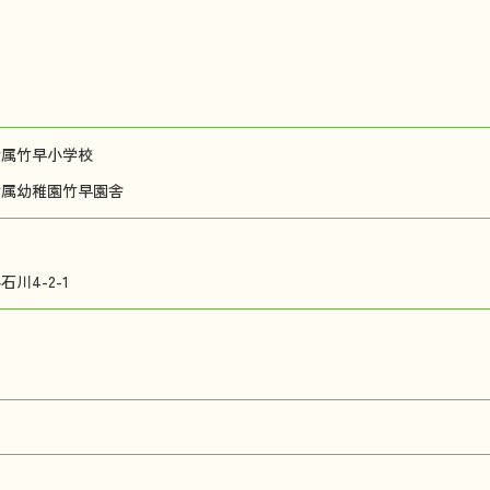
附属竹早小学校
附属幼稚園竹早園舎
川4-2-1