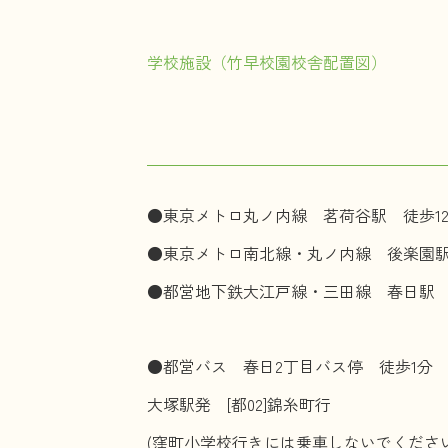
学校施設（竹早校園校舎配置図）
●東京メトロ丸ノ内線 茗荷谷駅 徒歩1
●東京メトロ南北線・丸ノ内線 後楽園駅
●都営地下鉄大江戸線・三田線 春日駅 
●都営バス 春日2丁目バス停 徒歩1分
大塚駅発 [都02]錦糸町行
(窪町小学校行きには乗車しないでくださ