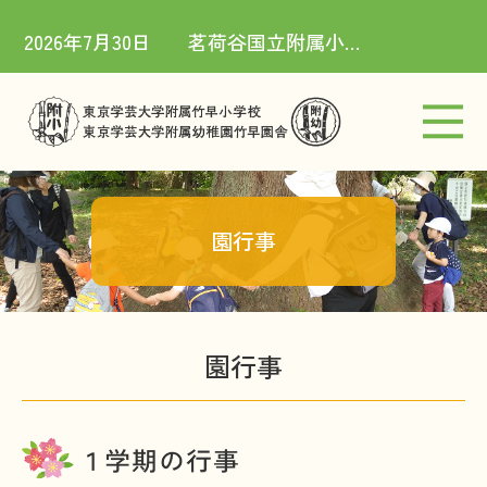
2026年7月30日
茗荷谷国立附属小学校社会科授業研究会（8/1）実施のお知らせ
竹早小学校
竹早園舎
園行事
ご挨拶
園行事
お知らせ
アクセス