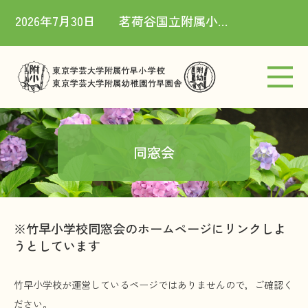
2026年7月30日
茗荷谷国立附属小学校社会科授業研究会（8/1）実施のお知らせ
竹早小学校
竹早園舎
同窓会
ご挨拶
お知らせ
※竹早小学校同窓会のホームページにリンクしよ
うとしています
アクセス
竹早小学校が運営しているページではありませんので，ご確認く
ださい。