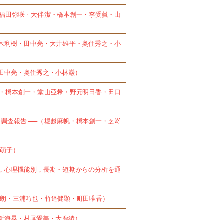
（福田弥咲・大伴潔・橋本創一・李受眞・山
青木利樹・田中亮・大井雄平・奥住秀之・小
（田中亮・奥住秀之・小林巌）
実・橋本創一・堂山亞希・野元明日香・田口
調査報告 ──（堀越麻帆・橋本創一・芝嵜
萌子）
望，心理機能別，長期・短期からの分析を通
朗・三浦巧也・竹達健顕・町田唯香）
・新海晃・村尾愛美・大鹿綾）