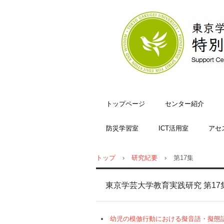
トップページ
センター紹介
防災学習室
ICT活用室
アセ
トップ
›
研究紀要
›
第17集
東京学芸大学教育実践研究 第17集
幼児の模倣行動における擬音語・擬態