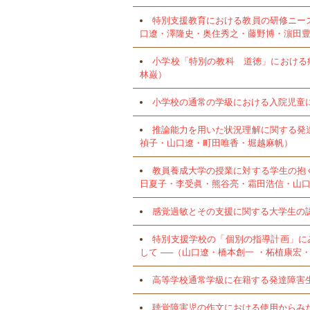
特別支援教育における教員の研修ニーズ
口遼・澤隆史・奥住秀之・藤野博・濵田
小学校「特別の教科 道徳」における病
林巌）
小学校の通常の学級における入院児童に
推論能力を用いた状況理解に関する発達
禎子・山口遼・町田唯香・堀越麻帆）
教員養成大学の授業に対する学生の抱く
日夏子・李受眞・熊谷亮・霜田浩信・山
感覚過敏とその支援に関する大学生の
特別支援学校の「個別の指導計画」に
して ──（山口遼・橋本創一 ・柘植康
高等学校通常学級に在籍する発達障害
聴覚障害児の作文における使用からみた