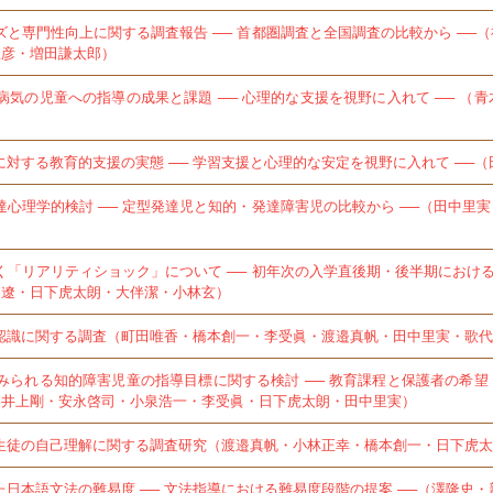
と専門性向上に関する調査報告 ── 首都圏調査と全国調査の比較から ──
豊彦・増田謙太郎）
気の児童への指導の成果と課題 ── 心理的な支援を視野に入れて ── （
対する教育的支援の実態 ── 学習支援と心理的な安定を視野に入れて ──
心理学的検討 ── 定型発達児と知的・発達障害児の比較から ──（田中里
「リアリティショック」について ── 初年次の入学直後期・後半期における
口遼・日下虎太朗・大伴潔・小林玄）
認識に関する調査（町田唯香・橋本創一・李受眞・渡邉真帆・田中里実・歌代
みられる知的障害児童の指導目標に関する検討 ── 教育課程と保護者の希
宏・井上剛・安永啓司・小泉浩一・李受眞・日下虎太朗・田中里実）
生徒の自己理解に関する調査研究（渡邉真帆・小林正幸・橋本創一・日下虎太
日本語文法の難易度 ── 文法指導における難易度段階の提案 ──（澤隆史