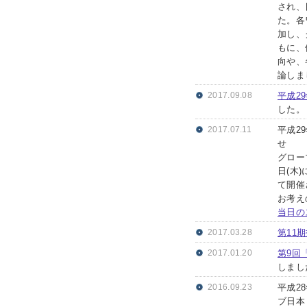
され、
た。各
加し、
もに、
向や、
論しま
2017.09.08
平成2
した。
2017.07.11
平成2
せ
グロー
日(木
て開催
お考え
当日の
2017.03.28
第11
2017.01.20
第9回
しまし
2016.09.23
平成2
ブ日本