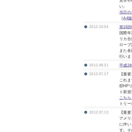
見学や
い。
当日の
［
A4
2012.10.04
第16
国際年
リカ合
ローブ
また各
行いま
2012.08.31
平成2
2012.07.17
【重要
これま
部HP
ト新規
こちら［
トリー
2012.07.13
【重要
アメリ
に伴い
す。そ