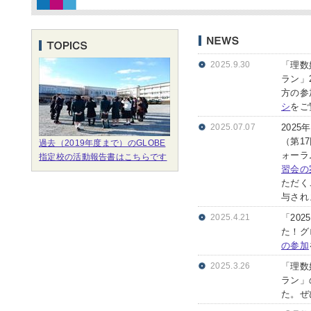
2025.9.30
「理数
ラン」
方の参
シ
をご
2025.07.07
2025
（第1
過去（2019年度まで）のGLOBE
ォーラ
指定校の活動報告書はこちらです
習会の
ただく
与され
2025.4.21
「20
た！グ
の参加
2025.3.26
「理数
ラン」
た。ぜ