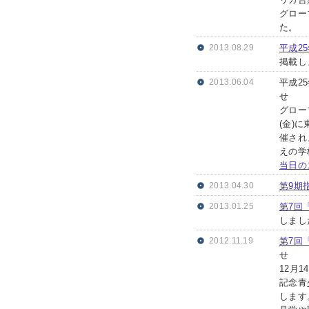
リカ合
グロー
た。
2013.08.29
平成2
掲載し
2013.06.04
平成2
せ
グロー
(金)
催され
えの学
当日の
2013.04.30
第9期
2013.01.25
第7回
しまし
2012.11.19
第7回
せ
12月
記念青
します