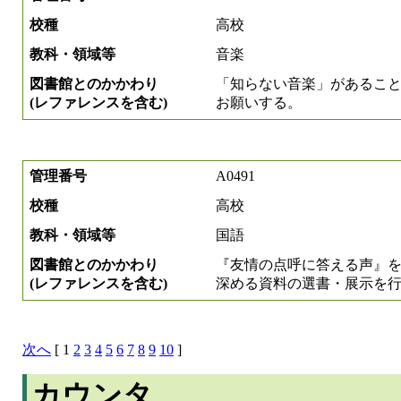
校種
高校
教科・領域等
音楽
図書館とのかかわり
「知らない音楽」があるこ
(レファレンスを含む)
お願いする。
管理番号
A0491
校種
高校
教科・領域等
国語
図書館とのかかわり
『友情の点呼に答える声』
(レファレンスを含む)
深める資料の選書・展示を
次へ
[ 1
2
3
4
5
6
7
8
9
10
]
カウンタ