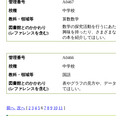
管理番号
A0467
校種
中学校
教科・領域等
算数数学
数学の探究活動を行うにあ
図書館とのかかわり
興味を持ったり、さまざま
(レファレンスを含む)
の本を紹介してほしい。
管理番号
A0466
校種
中学校
教科・領域等
国語
図書館とのかかわり
表やグラフの見方や、デー
(レファレンスを含む)
てほしい。
前へ
次へ
[
2
3
4
5
6
7
8
9
10
11
]