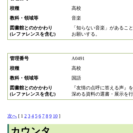
校種
高校
教科・領域等
音楽
図書館とのかかわり
「知らない音楽」があるこ
(レファレンスを含む)
お願いする。
管理番号
A0491
校種
高校
教科・領域等
国語
図書館とのかかわり
『友情の点呼に答える声』
(レファレンスを含む)
深める資料の選書・展示を
次へ
[ 1
2
3
4
5
6
7
8
9
10
]
カウンタ