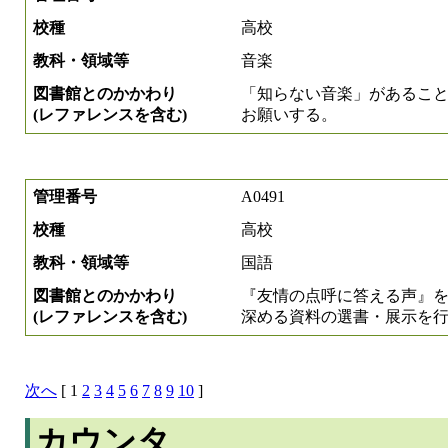
校種
高校
教科・領域等
音楽
図書館とのかかわり
「知らない音楽」があるこ
(レファレンスを含む)
お願いする。
管理番号
A0491
校種
高校
教科・領域等
国語
図書館とのかかわり
『友情の点呼に答える声』
(レファレンスを含む)
深める資料の選書・展示を
次へ
[ 1
2
3
4
5
6
7
8
9
10
]
カウンタ