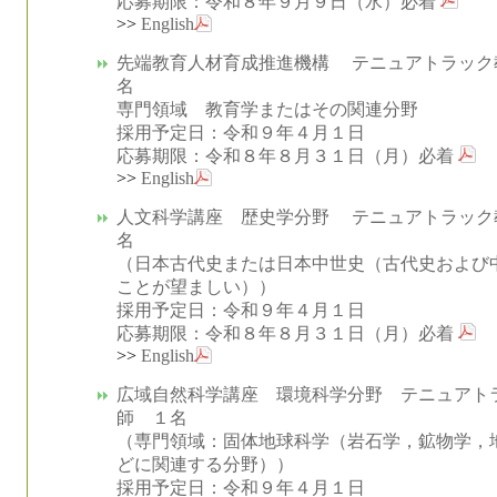
応募期限：令和８年９月９日（水）必着
>>
English
先端教育人材育成推進機構 テニュアトラック
名
専門領域 教育学またはその関連分野
採用予定日：令和９年４月１日
応募期限：令和８年８月３１日（月）必着
>>
English
人文科学講座 歴史学分野 テニュアトラック
名
（日本古代史または日本中世史（古代史および
ことが望ましい））
採用予定日：令和９年４月１日
応募期限：令和８年８月３１日（月）必着
>>
English
広域自然科学講座 環境科学分野 テニュアト
師 １名
（専門領域：固体地球科学（岩石学，鉱物学，
どに関連する分野））
採用予定日：令和９年４月１日