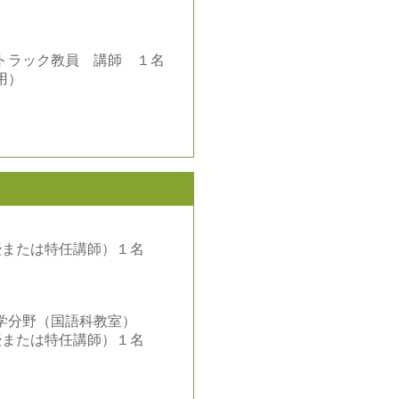
トラック教員 講師 １名
用）
授または特任講師）１名
学分野（国語科教室）
授または特任講師）１名