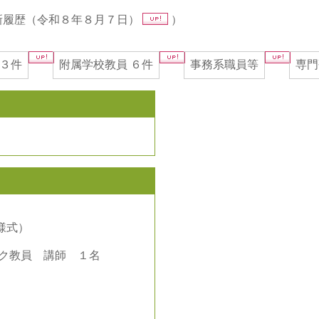
新履歴（令和８年８月７日）
）
３件
附属学校教員 ６件
事務系職員等
専門
様式）
ク教員 講師 １名