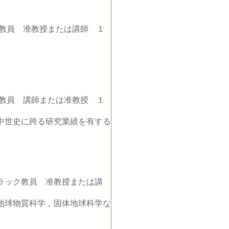
教員 准教授または講師 １
教員 講師または准教授 １
中世史に跨る研究業績を有する
ラック教員 准教授または講
地球物質科学，固体地球科学な