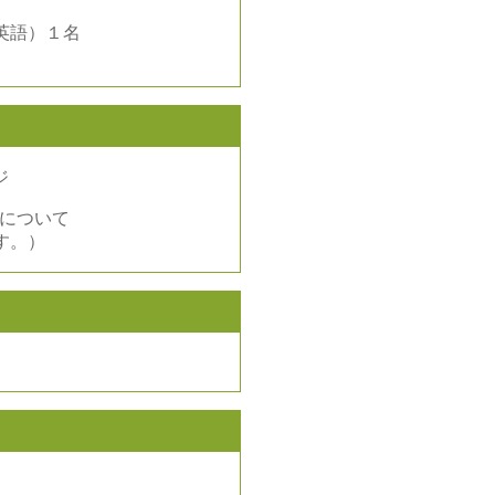
英語）１名
ジ
について
す。）