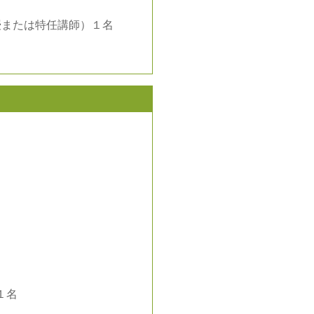
授または特任講師）１名
１名