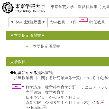
東京学芸大学 教職員募集（
更
▼本学指定履歴書▼
大学教員 ９件
特任教員 
▼本学指定履歴書▼
本学指定履歴書
大学教員
◆応募にかかる提出書類
担当授業科目に関する研究業績等一覧について（別紙
数学講座 数学科教育学分野 テニュアトラッ
専門領域 数学教育学
採用予定日：令和９年４月１日
応募期限：令和８年１０月１日（木）必着
>>
English